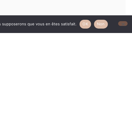
us supposerons que vous en êtes satisfait.
OK
Non